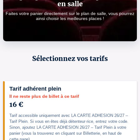
en salle
Faites votre panier directement sur le plan de salle, vous pourrez
ainsi choisir les meilleures places !
Sélectionnez vos tarifs
Tarif adhérent plein
Il ne reste plus de billet à ce tarif
16 €
Tarif accessible uniquement avec LA CARTE ADHESION 26/27 –
Tarif Plein. Si vous en êtes déjà détenteur·rice, entrez votre code.
Sinon, ajoutez LA CARTE ADHESION 26/27 – Tarif Plein à votre
panier (vous la trouverez en cliquant sur Billetterie, en haut de
cette page).