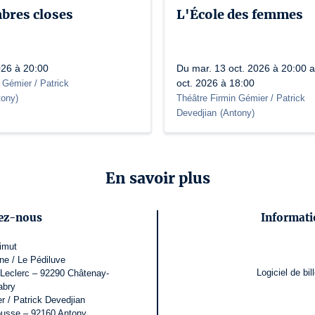
bres closes
L'École des femmes
026 à 20:00
Du mar. 13 oct. 2026 à 20:00 
oct. 2026 à 18:00
 Gémier / Patrick
tony
)
Théâtre Firmin Gémier / Patrick
Devedjian
(
Antony
)
En savoir plus
ez-nous
Informati
imut
ne / Le Pédiluve
Logiciel de bill
 Leclerc – 92290 Châtenay-
abry
r / Patrick Devedjian
ousse – 92160 Antony