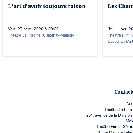
L'art d'avoir toujours raison
Les Cham
Ven. 25 sept. 2026 à 20:30
Jeu. 1 oct. 2
Théâtre La Piscine
(
Châtenay-Malabry
)
Théâtre Firmin
Devedjian
(
An
Contact
L’Az
Théâtre La Pisci
254, avenue de la Division
Mal
Théâtre Firmin Gémie
13, rue Maurice Labr