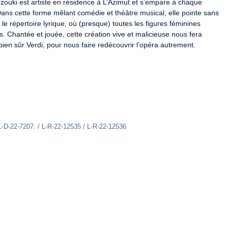
ouki est artiste en résidence à L’Azimut et s’empare à chaque 
ns cette forme mêlant comédie et théâtre musical, elle pointe sans 
le répertoire lyrique, où (presque) toutes les figures féminines 
 Chantée et jouée, cette création vive et malicieuse nous fera 
bien sûr Verdi, pour nous faire redécouvrir l’opéra autrement.
L-D-22-7207. / L-R-22-12535 / L-R-22-12536