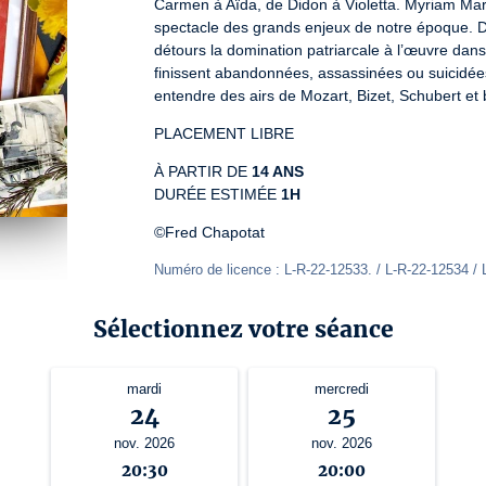
Carmen à Aïda, de Didon à Violetta. Myriam Marz
spectacle des grands enjeux de notre époque. Da
détours la domination patriarcale à l’œuvre dans 
finissent abandonnées, assassinées ou suicidées.
entendre des airs de Mozart, Bizet, Schubert et 
PLACEMENT LIBRE
À PARTIR DE 
14 ANS
DURÉE ESTIMÉE 
1H
©Fred Chapotat
Numéro de licence : L-R-22-12533. / L-R-22-12534 / 
Sélectionnez votre séance
mardi
mercredi
24
25
nov. 2026
nov. 2026
20:30
20:00