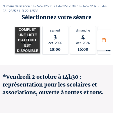
Numéro de licence : L-R-22-12533. / L-R-22-12534 / L-D-22-7207. / L-R-
22-12535 / L-R-22-12536
Sélectionnez votre séance
COMPLET,
vendredi
samedi
dimanche
mercr
UNE LISTE
2
3
4
7
D'ATTENTE
oct. 2026
oct. 2026
oct. 2026
oct. 2
EST
14:30
18:00
16:00
14:
DISPONIBLE
*Vendredi 2 octobre à 14h30 :
représentation pour les scolaires et
associations, ouverte à toutes et tous.