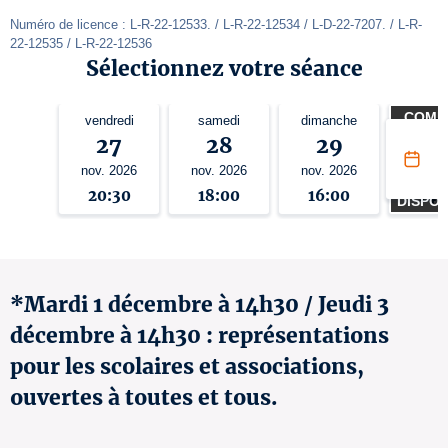
Numéro de licence : L-R-22-12533. / L-R-22-12534 / L-D-22-7207. / L-R-
22-12535 / L-R-22-12536
Sélectionnez votre séance
COMPL
vendredi
samedi
dimanche
mar
UNE L
27
28
29
1
D'ATT
nov. 2026
nov. 2026
nov. 2026
déc. 
ES
20:30
18:00
16:00
14:
DISPON
*Mardi 1 décembre à 14h30 / Jeudi 3
décembre à 14h30 : représentations
pour les scolaires et associations,
ouvertes à toutes et tous.