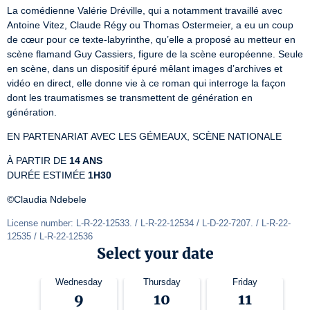
La comédienne Valérie Dréville, qui a notamment travaillé avec 
Antoine Vitez, Claude Régy ou Thomas Ostermeier, a eu un coup 
de cœur pour ce texte-labyrinthe, qu’elle a proposé au metteur en 
scène flamand Guy Cassiers, figure de la scène européenne. Seule 
en scène, dans un dispositif épuré mêlant images d’archives et 
vidéo en direct, elle donne vie à ce roman qui interroge la façon 
dont les traumatismes se transmettent de génération en 
génération.
EN PARTENARIAT AVEC LES GÉMEAUX, SCÈNE NATIONALE
À PARTIR DE 
14 ANS
DURÉE ESTIMÉE 
1H30
©Claudia Ndebele
License number: L-R-22-12533. / L-R-22-12534 / L-D-22-7207. / L-R-22-
12535 / L-R-22-12536
Select your date
Wednesday
Thursday
Friday
9
10
11