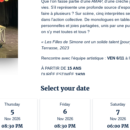
Que l’on fasse partie d’une AMAP, d’une crèche pa
vies. S’il représente une profonde source d’espoir, 
faire à plusieurs ? Sur scène, cinq interprètes se 
dans l’action collective. De monologues en table
personnelles et joies partagées, unis par une pui
on s’y met toutes et tous ?
« Les Filles de Simone ont un solide talent [pour] 
Terrasse, 2023
Rencontre avec l'équipe artistique : 
VEN 6/11
 à 
À PARTIR DE 
15 ANS
DURÉE ESTIMÉE 
1H30
©Véra Yakoubi
Select your date
License number: L-R-22-12533. / L-R-22-12534 / L-D
Thursday
Friday
Saturday
5
6
7
Nov 2026
Nov 2026
Nov 2026
08:30 PM
08:30 PM
06:00 PM