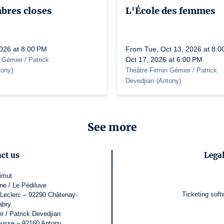
bres closes
L'École des femmes
2026 at 8:00 PM
From Tue, Oct 13, 2026 at 8:00
Oct 17, 2026 at 6:00 PM
 Gémier / Patrick
tony
)
Théâtre Firmin Gémier / Patrick
Devedjian
(
Antony
)
See more
ct us
Legal
imut
ne / Le Pédiluve
Ticketing soft
 Leclerc – 92290 Châtenay-
abry
r / Patrick Devedjian
ousse – 92160 Antony