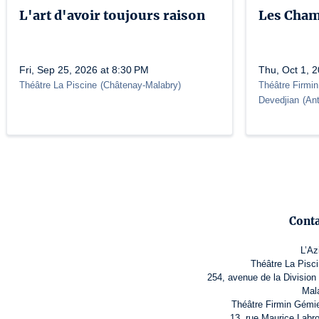
L'art d'avoir toujours raison
Les Cham
Fri, Sep 25, 2026 at 8:30 PM
Thu, Oct 1, 
Théâtre La Piscine
(
Châtenay-Malabry
)
Théâtre Firmin
Devedjian
(
An
Conta
L’Az
Théâtre La Pisci
254, avenue de la Division
Mal
Théâtre Firmin Gémie
13, rue Maurice Labr