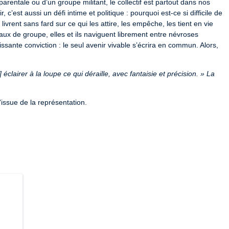
rentale ou d’un groupe militant, le collectif est partout dans nos 
c’est aussi un défi intime et politique : pourquoi est-ce si difficile de 
livrent sans fard sur ce qui les attire, les empêche, les tient en vie 
aux de groupe, elles et ils naviguent librement entre névroses 
ssante conviction : le seul avenir vivable s’écrira en commun. Alors, 
éclairer à la loupe ce qui déraille, avec fantaisie et précision. » La 
l'issue de la représentation.
-22-7207. / L-R-22-12535 / L-R-22-12536