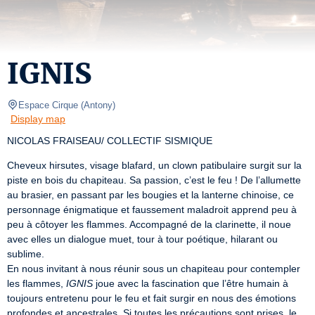
IGNIS
Espace Cirque
(
Antony
)
Display map
NICOLAS FRAISEAU/ COLLECTIF SISMIQUE
Cheveux hirsutes, visage blafard, un clown patibulaire surgit sur la 
piste en bois du chapiteau. Sa passion, c’est le feu ! De l’allumette 
au brasier, en passant par les bougies et la lanterne chinoise, ce 
personnage énigmatique et faussement maladroit apprend peu à 
peu à côtoyer les flammes. Accompagné de la clarinette, il noue 
avec elles un dialogue muet, tour à tour poétique, hilarant ou 
sublime.

En nous invitant à nous réunir sous un chapiteau pour contempler 
les flammes, 
IGNIS
 joue avec la fascination que l’être humain à 
toujours entretenu pour le feu et fait surgir en nous des émotions 
profondes et ancestrales. Si toutes les précautions sont prises, le 