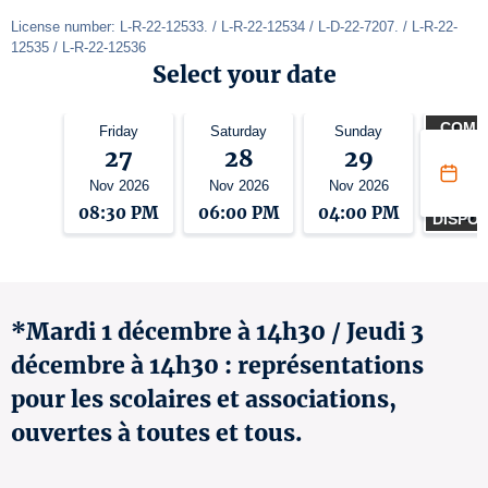
License number: L-R-22-12533. / L-R-22-12534 / L-D-22-7207. / L-R-22-
12535 / L-R-22-12536
Select your date
COMPL
Friday
Saturday
Sunday
Tues
UNE L
27
28
29
1
D'ATT
Nov 2026
Nov 2026
Nov 2026
Dec 2
ES
08:30 PM
06:00 PM
04:00 PM
02:3
DISPON
*Mardi 1 décembre à 14h30 / Jeudi 3
décembre à 14h30 : représentations
pour les scolaires et associations,
ouvertes à toutes et tous.