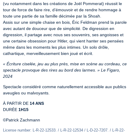
(vu notamment dans les créations de Joël Pommerat) réussit le 
tour de force de faire rire, d’émouvoir et de rendre hommage à 
toute une partie de sa famille décimée par la Shoah.

Assis sur une simple chaise en bois, Éric Feldman prend la parole 
avec autant de douceur que de simplicité. De digression en 
digression, il partage avec nous ses souvenirs, ses angoisses et 
une certaine obsession pour Hitler, qui vient hanter ses pensées 
même dans les moments les plus intimes. Un solo drôle, 
cathartique, merveilleusement bien joué et écrit.
« Écriture ciselée, jeu au plus près, mise en scène au cordeau, ce 
spectacle provoque des rires au bord des larmes. » Le Figaro, 
2024
Spectacle considéré comme naturellement accessible aux publics 
aveugles ou malvoyants.
À PARTIR DE 
14 ANS
DURÉE 
1H15
©Patrick Zachmann
License number: L-R-22-12533. / L-R-22-12534 / L-D-22-7207. / L-R-22-