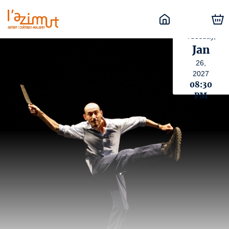
Tuesday,
Jan
26,
2027
08:30
PM