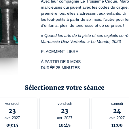
Avec leur compagnie Le Troisième Cirque, Marou
malicieuses qui jouent avec les codes du cirque,
première fois, elles s’adressent aux enfants. Un 
les tout-petits à partir de six mois, l’autre pour
d’enfants, plein de tendresse et de surprises !
« Quand les arts de la piste et ses exploits se rév
Maroussia Diaz Verbèke. » Le Monde, 2023
PLACEMENT LIBRE
À PARTIR DE 6 MOIS

DURÉE 25 MINUTES
Pour les séances accessibles à partir de 3 ans et
Sélectionnez votre séance
Numéro de licence : L-R-22-12533. / L-R-22-12534 / 
vendredi
vendredi
samedi
23
23
24
avr. 2027
avr. 2027
avr. 2027
09:15
10:45
11:00