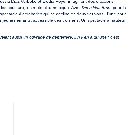
ssia Diaz Verbèke et Élodie Royer imaginent des créations 
 les couleurs, les mots et la musique. Avec 
Dans Nos Bras
, pour la 
spectacle d’acrobaties qui se décline en deux versions : l’une pour 
 les jeunes enfants, accessible dès trois ans. Un spectacle à hauteur 
èlent aussi un ouvrage de dentellière, il n’y en a qu’une : c’est 
 plus, 
cliquez ici
L-D-22-7207. / L-R-22-12535 / L-R-22-12536