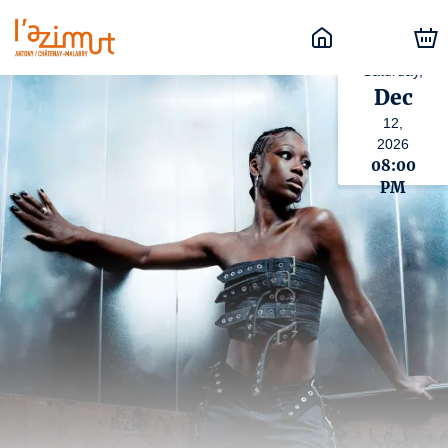
Saturday,
Dec
12,
2026
08:00
PM