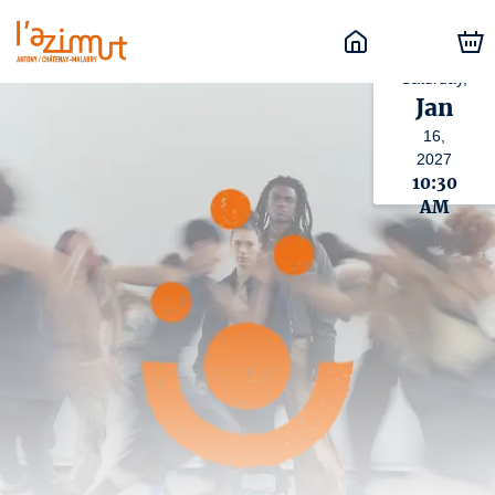
Saturday,
Jan
16,
2027
10:30
AM